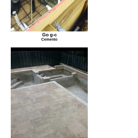
Go g-c
Cemento