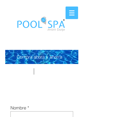
EST. 2006
Compra ahora y ahorra
Paso 1
$250.00 Art 1
Información del cliente
Nombre