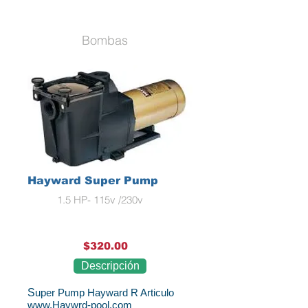
Bombas
Bombas
Hayward Super Pump
1.5 HP- 115v /230v
$320.00
Descripción
S
uper Pump Hayward R Articulo
www.Haywrd-pool.com