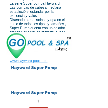
La serie Super bomba Hayward
Las bombas de cabeza mediana
estableció el estándar por la
exelencia y valor.
Disenado para piscinas y spa en el
suelo de todos los tipos y tamaños ,
Super Pump cuenta con un colador
grande ver a través cubierta, super-
tamaño de la cesta de escombros y
diseño exclusivo servicio para
facilidad mayor comodidad.
Súper Bomba conbinada probada
con un rendimiento eficiente y
silenciosa.
www.hayward-pool.com
Hayward Super Pump
Hayward Super Pump
1