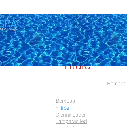
Título
Filtros
Bombas
Bombas
Filtros
Clorinificador
Lámparas led