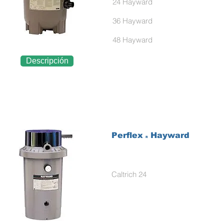
24 Hayward
36 Hayward
48 Hayward
Descripción
Perflex
Hayward
R
Caltrich 24