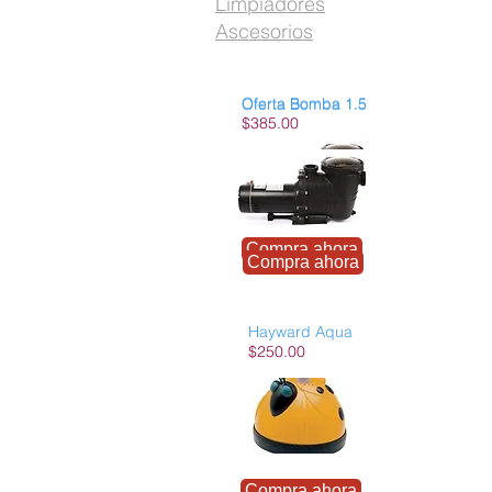
Limpiadores
Ascesorios
Oferta Bomba 1.5
Oferta Bomba 1.5
$385.00
Compra ahora
Compra ahora
Hayward Aqua
$250.00
Compra ahora