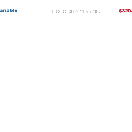
riable
$320
1.0 2.0 3.0HP- 115v /230v