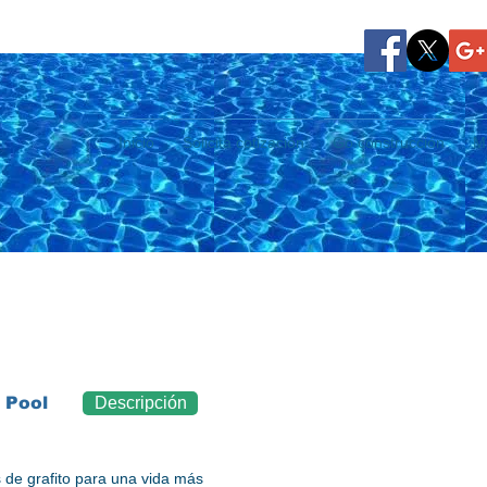
Inicio
Solicita cotización
Go construcción
M
 Pool
Descripción
 de grafito para una vida más